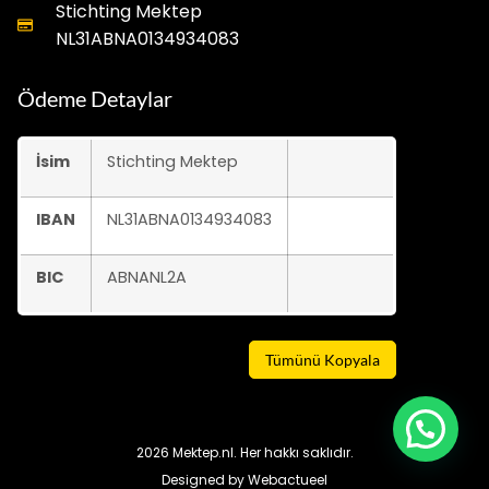
Stichting Mektep
NL31ABNA0134934083
Ödeme Detaylar
İsim
Stichting Mektep
IBAN
NL31ABNA0134934083
BIC
ABNANL2A
Tümünü Kopyala
2026 Mektep.nl. Her hakkı saklıdır.
Designed by
Webactueel