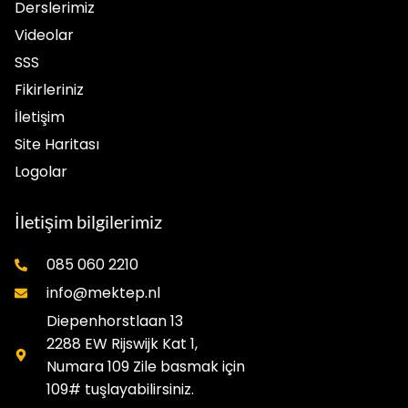
Derslerimiz
Videolar
SSS
Fikirleriniz
İletişim
Site Haritası
Logolar
İletişim bilgilerimiz
085 060 2210
info@mektep.nl
Diepenhorstlaan 13
2288 EW Rijswijk Kat 1,
Numara 109 Zile basmak için
109# tuşlayabilirsiniz.