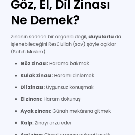
Göz, El, Dil Zinası
Ne Demek?
Zinanın sadece bir organla değil,
duyularla
da
işlenebileceğini Resûlullah (sav) şöyle açıklar
(Sahih Müslim):
Göz zinası:
Harama bakmak
Kulak zinası:
Haramı dinlemek
Dil zinası:
Uygunsuz konuşmak
El zinası:
Haram dokunuş
Ayak zinası:
Günah mekânına gitmek
Kalp:
Zinayı arzu eder
Asıl zina:
Cinsel organın eylemi tasdik