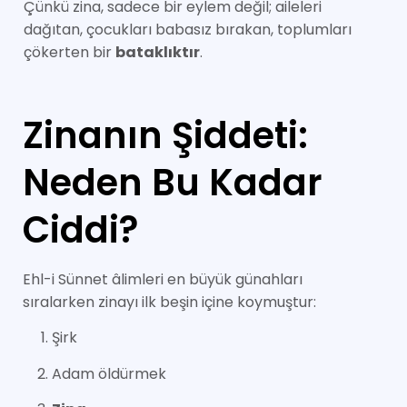
Çünkü zina, sadece bir eylem değil; aileleri
dağıtan, çocukları babasız bırakan, toplumları
çökerten bir
bataklıktır
.
Zinanın Şiddeti:
Neden Bu Kadar
Ciddi?
Ehl-i Sünnet âlimleri en büyük günahları
sıralarken zinayı ilk beşin içine koymuştur:
Şirk
Adam öldürmek