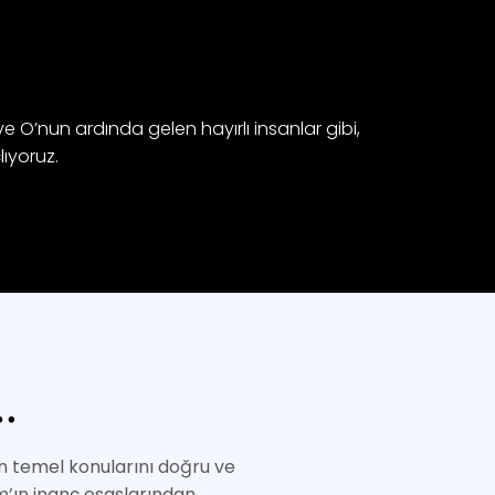
 ve O’nun ardında gelen hayırlı insanlar gibi,
lıyoruz.
…
n temel konularını doğru ve
m’ın inanç esaslarından