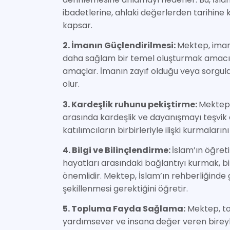
ibadetlerine, ahlaki değerlerden tarihine 
kapsar.
2. İmanın Güçlendirilmesi:
Mektep, iman
daha sağlam bir temel oluşturmak amacıyl
amaçlar. İmanın zayıf olduğu veya sorgu
olur.
3.
Kardeşlik ruhunu pekiştirme
:
Mektep,
arasında kardeşlik ve dayanışmayı teşvik 
katılımcıların birbirleriyle ilişki kurmaları
4. Bilgi ve Bilinçlendirme:
İslam’ın öğreti
hayatları arasındaki bağlantıyı kurmak, bi
önemlidir. Mektep, İslam’ın rehberliğinde
şekillenmesi gerektiğini öğretir.
5. Topluma Fayda Sağlama:
Mektep, to
yardımsever ve insana değer veren bireyl