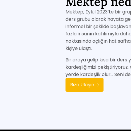
Mektep ned
Mektep, Eylül 2023’te bir gru
ders grubu olarak hayata geç
informel bir şekilde başlayan
fazla insanın katılımıyla da
noktasında açlığın hat safha
kişiye ulaştı.
Bir araya gelip kısa bir der
kardeşliğimizi pekiştiriyor
yerde kardeşlik olur… Seni de
Bize Ulaşın