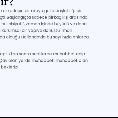
ir?
p arkadaşın bir araya gelip başlattığı bir
ti. Başlangıçta sadece birkaç kişi arasında
 bu inisiyatif, zaman içinde büyüdü ve daha
ha kurumsal bir yapıya dönüştü. İman
da olduğu Hollanda’da bu sayı hızla onlarca
s yaptıktan sonra saatlerce muhabbet edip
uz. Çay olan yerde muhabbet, muhabbet olan
 bekleriz!