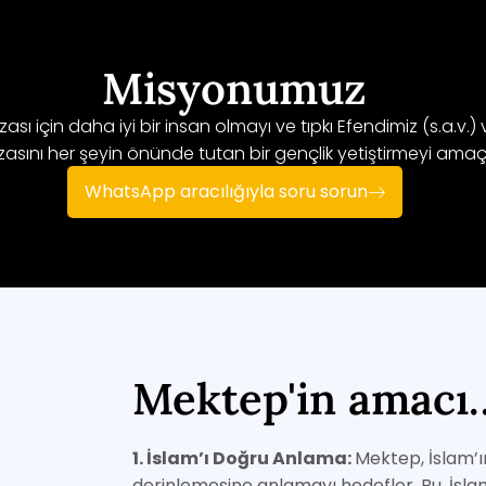
Misyonumuz
ası için daha iyi bir insan olmayı ve tıpkı Efendimiz (s.a.v.)
rızasını her şeyin önünde tutan bir gençlik yetiştirmeyi amaç
WhatsApp aracılığıyla soru sorun
Mektep'in amacı
1. İslam’ı Doğru Anlama:
Mektep, İslam’ı
derinlemesine anlamayı hedefler. Bu, İsla