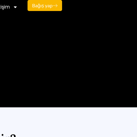
Bağıș yap
tişim