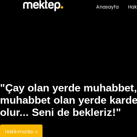
Anasayfa
Hak
"Çay olan yerde muhabbet,
muhabbet olan yerde karde
olur... Seni de bekleriz!"
Hakkımızda