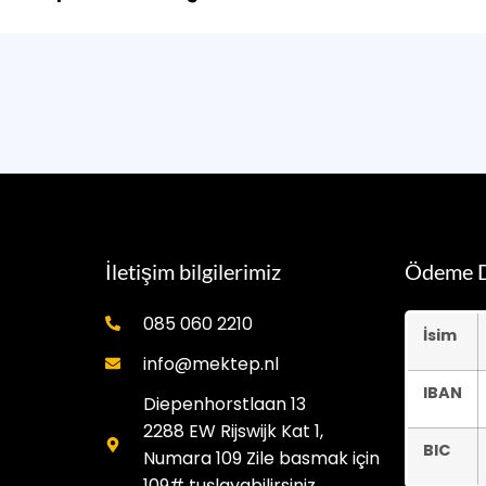
İletişim bilgilerimiz
Ödeme D
085 060 2210
İsim
info@mektep.nl
IBAN
Diepenhorstlaan 13
2288 EW Rijswijk Kat 1,
BIC
Numara 109 Zile basmak için
109# tuşlayabilirsiniz.