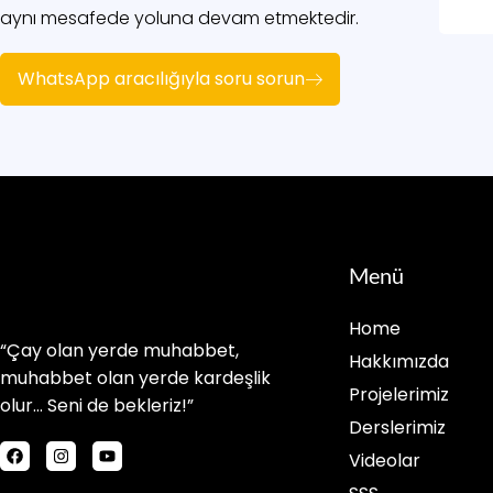
aynı mesafede yoluna devam etmektedir.
WhatsApp aracılığıyla soru sorun
Menü
Home
“Çay olan yerde muhabbet,
Hakkımızda
muhabbet olan yerde kardeşlik
Projelerimiz
olur… Seni de bekleriz!”
Derslerimiz
Videolar