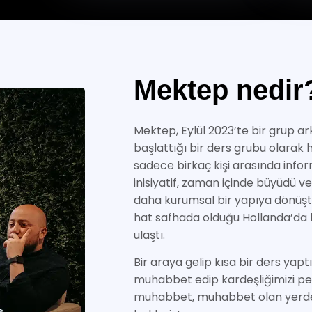
Mektep nedir
Mektep, Eylül 2023’te bir grup ar
başlattığı bir ders grubu olarak 
sadece birkaç kişi arasında infor
inisiyatif, zaman içinde büyüdü ve
daha kurumsal bir yapıya dönüşt
hat safhada olduğu Hollanda’da b
ulaştı.
Bir araya gelip kısa bir ders yap
muhabbet edip kardeşliğimizi pek
muhabbet, muhabbet olan yerde 