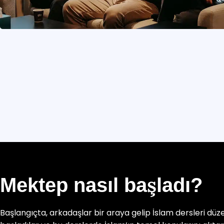
Mektep nasıl başladı?
Başlangıçta, arkadaşlar bir araya gelip İslam dersleri d