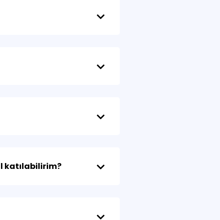
l katılabilirim?