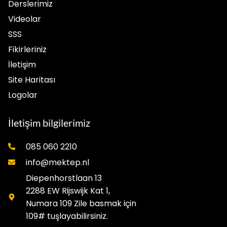
Derslerimiz
Videolar
SSS
Fikirleriniz
İletişim
Site Haritası
Logolar
İletişim bilgilerimiz
085 060 2210
info@mektep.nl
Diepenhorstlaan 13
2288 EW Rijswijk Kat 1,
Numara 109 Zile basmak için
109# tuşlayabilirsiniz.