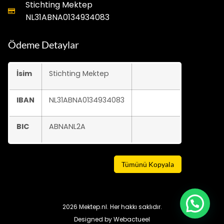
Stichting Mektep
NL31ABNA0134934083
Ödeme Detaylar
İsim
Stichting Mektep
IBAN
NL31ABNA0134934083
BIC
ABNANL2A
Tümünü Kopyala
2026 Mektep.nl. Her hakkı saklıdır.
Designed by
Webactueel