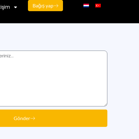
Bağıș yap
tişim
Gönder