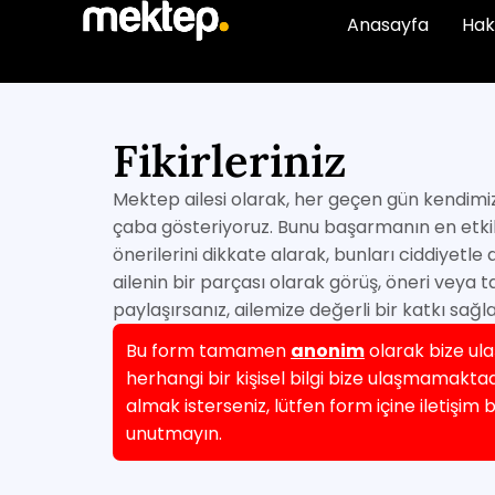
Anasayfa
Hak
Fikirleriniz
Mektep ailesi olarak, her geçen gün kendimiz
çaba gösteriyoruz. Bunu başarmanın en etkili ve
önerilerini dikkate alarak, bunları ciddiyetle
ailenin bir parçası olarak görüş, öneri veya ta
paylaşırsanız, ailemize değerli bir katkı sağl
Bu form tamamen
anonim
olarak bize ula
herhangi bir kişisel bilgi bize ulaşmamaktad
almak isterseniz, lütfen form içine iletişim b
unutmayın.