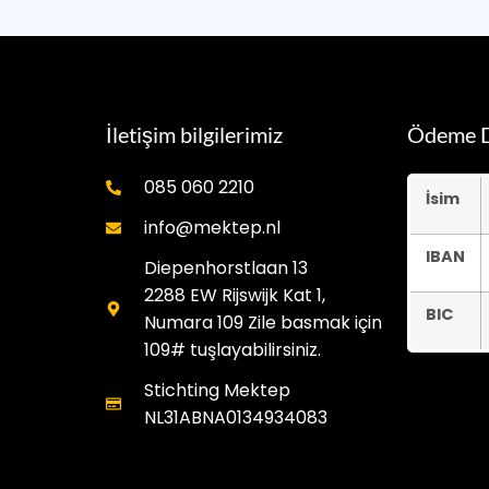
İletişim bilgilerimiz
Ödeme D
085 060 2210
İsim
info@mektep.nl
IBAN
Diepenhorstlaan 13
2288 EW Rijswijk Kat 1,
BIC
Numara 109 Zile basmak için
109# tuşlayabilirsiniz.
Stichting Mektep
NL31ABNA0134934083