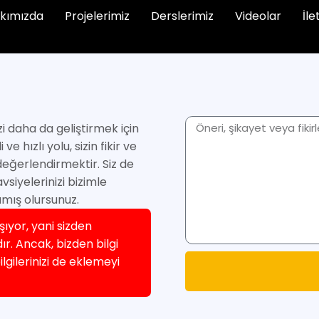
kımızda
Projelerimiz
Derslerimiz
Videolar
İle
i daha da geliştirmek için
 hızlı yolu, sizin fikir ve
 değerlendirmektir. Siz de
vsiyelerinizi bizimle
amış olursunuz.
şıyor, yani sizden
ır. Ancak, bizden bilgi
ilgilerinizi de eklemeyi