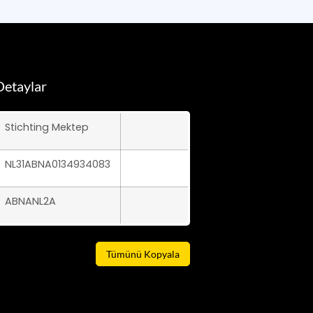
etaylar
Stichting Mektep
NL31ABNA0134934083
ABNANL2A
Tümünü Kopyala