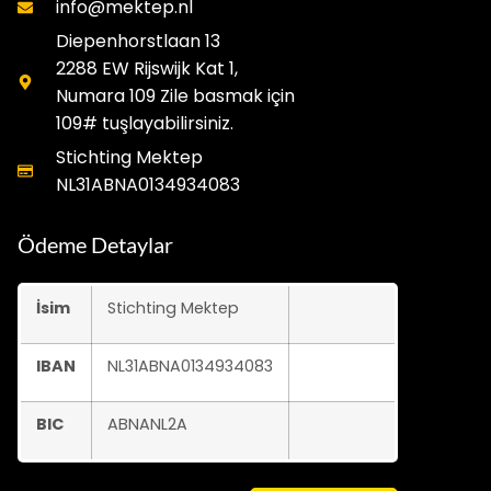
info@mektep.nl
Diepenhorstlaan 13
2288 EW Rijswijk Kat 1,
Numara 109 Zile basmak için
109# tuşlayabilirsiniz.
Stichting Mektep
NL31ABNA0134934083
Ödeme Detaylar
İsim
Stichting Mektep
IBAN
NL31ABNA0134934083
BIC
ABNANL2A