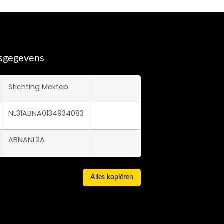
gsgegevens
Stichting Mektep
NL31ABNA0134934083
ABNANL2A
Alles kopiëren