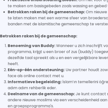
te maken om basisgebeden zoals wassing en gebed t
Betrokken raken bij de gemeenschap:
Om nieuwe 
te laten maken met een warme sfeer van broeders
banden met de islamitische gemeenschap te verste
Betrokken raken bij de gemeenschap:
Benoeming van Buddy:
Wanneer u zich inschrijft v
programma, krijgt u een broer of zus (buddy) toege
dezelfde taal spreekt als u en een vergelijkbare leve
heeft.
Eén-op-één ondersteuning:
Uw partner houdt zow
face als online contact met u.
Informatieve begeleiding:
İslam’ın temellerini öğre
adım adım rehberlik eder.
Deelname van de gemeenschap:
Je kunt contact
andere nieuwe moslims via een verscheidenheid a
en groepsprogramma's.