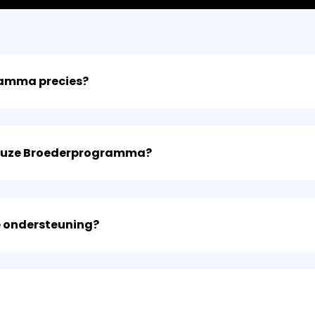
gramma precies?
gieuze Broederprogramma?
ze ondersteuning?