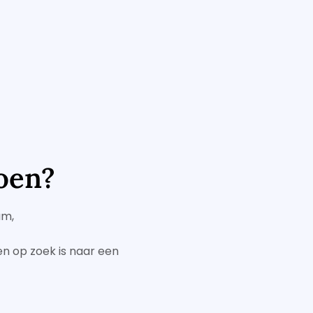
oen?
am,
 en op zoek is naar een