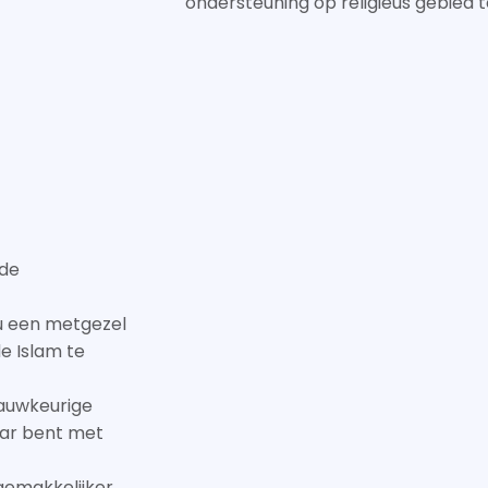
ondersteuning op religieus gebied t
 de
 een metgezel
e Islam te
auwkeurige
aar bent met
gemakkelijker