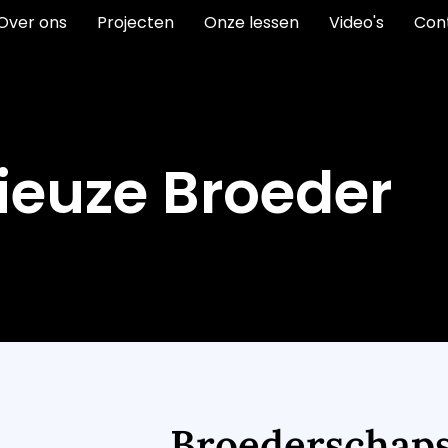
Over ons
Projecten
Onze lessen
Video's
Con
gieuze Broeder
Broederschap