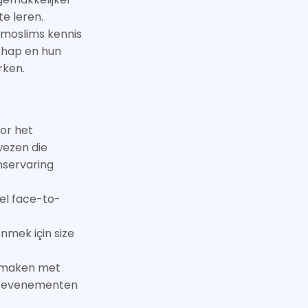
e leren.
moslims kennis
chap en hun
rken.
oor het
wezen die
nservaring
el face-to-
nmek için size
 maken met
an evenementen