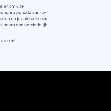
s er om u te
jzondere periode van uw
eten op je spirituele reis
en, neem dan onmiddellijk
eze reis!