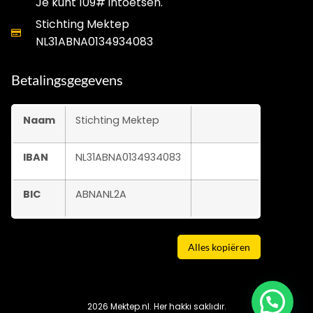
Je kunt 109# intoetsen.
Stichting Mektep
NL31ABNA0134934083
Betalingsgegevens
Naam
Stichting Mektep
IBAN
NL31ABNA0134934083
BIC
ABNANL2A
Alles kopiëren
2026 Mektep.nl. Her hakkı saklıdır.