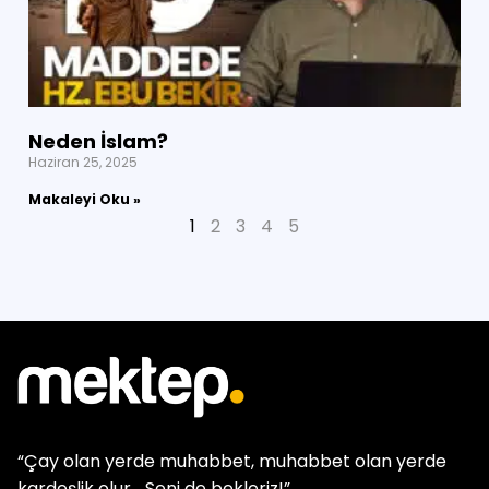
Neden İslam?
Haziran 25, 2025
Makaleyi Oku »
1
2
3
4
5
“Çay olan yerde muhabbet, muhabbet olan yerde
kardeşlik olur… Seni de bekleriz!”