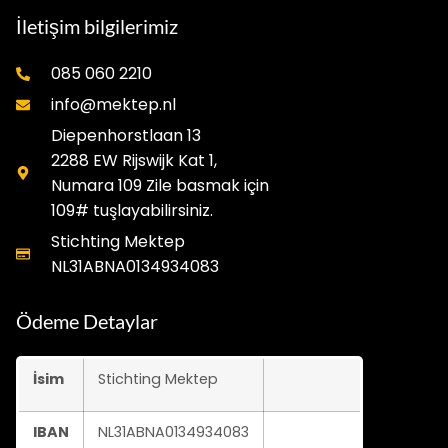
İletişim bilgilerimiz
085 060 2210
info@mektep.nl
Diepenhorstlaan 13
2288 EW Rijswijk Kat 1,
Numara 109 Zile basmak için
109# tuşlayabilirsiniz.
Stichting Mektep
NL31ABNA0134934083
Ödeme Detaylar
İsim
Stichting Mektep
IBAN
NL31ABNA0134934083