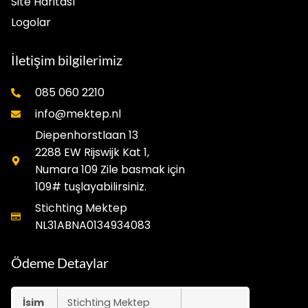
Site Haritası
Logolar
İletişim bilgilerimiz
085 060 2210
info@mektep.nl
Diepenhorstlaan 13
2288 EW Rijswijk Kat 1,
Numara 109 Zile basmak için
109# tuşlayabilirsiniz.
Stichting Mektep
NL31ABNA0134934083
Ödeme Detaylar
İsim
Stichting Mektep