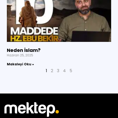
Neden İslam?
Haziran 25, 2025
Makaleyi Oku »
1
2
3
4
5