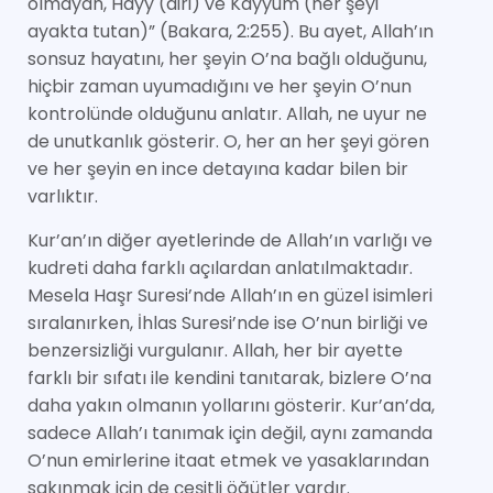
olmayan, Hayy (diri) ve Kayyum (her şeyi
ayakta tutan)” (Bakara, 2:255). Bu ayet, Allah’ın
sonsuz hayatını, her şeyin O’na bağlı olduğunu,
hiçbir zaman uyumadığını ve her şeyin O’nun
kontrolünde olduğunu anlatır. Allah, ne uyur ne
de unutkanlık gösterir. O, her an her şeyi gören
ve her şeyin en ince detayına kadar bilen bir
varlıktır.
Kur’an’ın diğer ayetlerinde de Allah’ın varlığı ve
kudreti daha farklı açılardan anlatılmaktadır.
Mesela Haşr Suresi’nde Allah’ın en güzel isimleri
sıralanırken, İhlas Suresi’nde ise O’nun birliği ve
benzersizliği vurgulanır. Allah, her bir ayette
farklı bir sıfatı ile kendini tanıtarak, bizlere O’na
daha yakın olmanın yollarını gösterir. Kur’an’da,
sadece Allah’ı tanımak için değil, aynı zamanda
O’nun emirlerine itaat etmek ve yasaklarından
sakınmak için de çeşitli öğütler vardır.