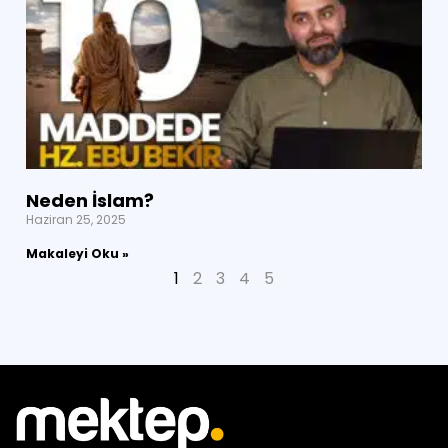
Neden İslam?
Haziran 25, 2025
Makaleyi Oku »
1
2
3
4
5