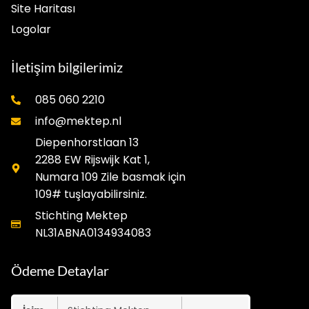
Site Haritası
Logolar
İletişim bilgilerimiz
085 060 2210
info@mektep.nl
Diepenhorstlaan 13
2288 EW Rijswijk Kat 1,
Numara 109 Zile basmak için
109# tuşlayabilirsiniz.
Stichting Mektep
NL31ABNA0134934083
Ödeme Detaylar