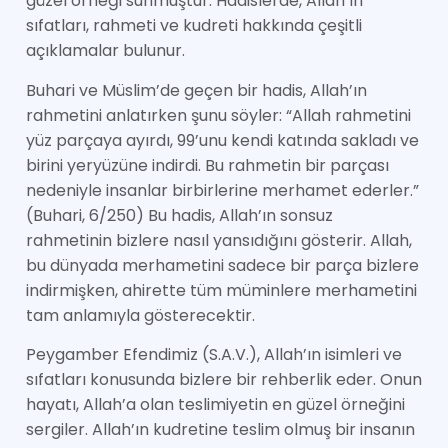
güzel örneği sunmuştur. Hadislerde, Allah’ın
sıfatları, rahmeti ve kudreti hakkında çeşitli
açıklamalar bulunur.
Buhari ve Müslim’de geçen bir hadis, Allah’ın
rahmetini anlatırken şunu söyler: “Allah rahmetini
yüz parçaya ayırdı, 99’unu kendi katında sakladı ve
birini yeryüzüne indirdi. Bu rahmetin bir parçası
nedeniyle insanlar birbirlerine merhamet ederler.”
(Buhari, 6/250) Bu hadis, Allah’ın sonsuz
rahmetinin bizlere nasıl yansıdığını gösterir. Allah,
bu dünyada merhametini sadece bir parça bizlere
indirmişken, ahirette tüm müminlere merhametini
tam anlamıyla gösterecektir.
Peygamber Efendimiz (S.A.V.), Allah’ın isimleri ve
sıfatları konusunda bizlere bir rehberlik eder. Onun
hayatı, Allah’a olan teslimiyetin en güzel örneğini
sergiler. Allah’ın kudretine teslim olmuş bir insanın