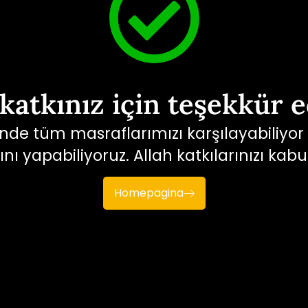
yotuwp type="channel" id="UCzIdICSu0NgxL037-mODaYw"
 katkınız için teşekkür e
nde tüm masraflarımızı karşılayabiliyor 
nı yapabiliyoruz. Allah katkılarınızı kabul
Homepagina