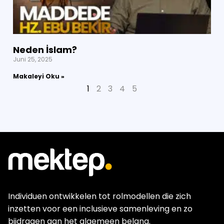
Neden İslam?
Juni 25, 2025
Makaleyi Oku »
1
2
3
4
5
Individuen ontwikkelen tot rolmodellen die zich
inzetten voor een inclusieve samenleving en zo
bijdragen aan het algemeen belang.