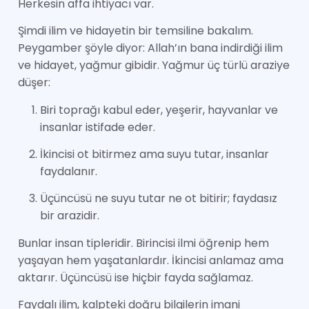
Herkesin affa ihtiyacı var.
Şimdi ilim ve hidayetin bir temsiline bakalım.
Peygamber şöyle diyor: Allah’ın bana indirdiği ilim
ve hidayet, yağmur gibidir. Yağmur üç türlü araziye
düşer:
Biri toprağı kabul eder, yeşerir, hayvanlar ve
insanlar istifade eder.
İkincisi ot bitirmez ama suyu tutar, insanlar
faydalanır.
Üçüncüsü ne suyu tutar ne ot bitirir; faydasız
bir arazidir.
Bunlar insan tipleridir. Birincisi ilmi öğrenip hem
yaşayan hem yaşatanlardır. İkincisi anlamaz ama
aktarır. Üçüncüsü ise hiçbir fayda sağlamaz.
Faydalı ilim, kalpteki doğru bilgilerin imani