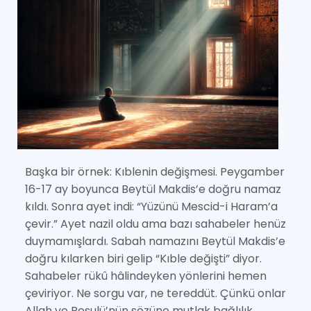
Başka bir örnek: Kıblenin değişmesi. Peygamber
16-17 ay boyunca Beytül Makdis’e doğru namaz
kıldı. Sonra ayet indi: “Yüzünü Mescid-i Haram’a
çevir.” Ayet nazil oldu ama bazı sahabeler henüz
duymamışlardı. Sabah namazını Beytül Makdis’e
doğru kılarken biri gelip “Kıble değişti” diyor.
Sahabeler rükû hâlindeyken yönlerini hemen
çeviriyor. Ne sorgu var, ne tereddüt. Çünkü onlar
Allah ve Resulü’nün sözüne mutlak bağlılık