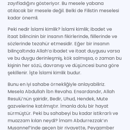
zayıfladığını gösteriyor. Bu mesele yabana
atılacak bir mesele değil. Belki de Filistin meselesi
kadar önemli.
Peki nedir İslami kimlik? İslami kimlik; ibadet ve
itaat bilincinin bir insanın fikirlerinde, fiillerinde ve
sözlerinde tezahür etmesidir. Eğer bir insanın
bilinçaltında Allah’a ibadet ve itaat duygusu varsa
ve bu duygu derinleşmiş, kök salmışsa, o zaman bu
kişinin her sözü, davranışı ve düşüncesi buna göre
şekillenir. İşte İslami kimlik budur.
Bunu en iyi sahabe örnekliğiyle anlayabiliriz.
Mesela Abdullah İbn Revaha. Ensardandır, Allah
Resulü’nün şairidir, Bedir, Uhud, Hendek, Mute
gazvelerine katılmıştır. İmanla dolu bir hayat
sürmüştür. Peki bu sahabeyi bu kadar istikrarlı ve
muazzam kılan neydi? İmam Abdurrezzak’ın
Musannef’inde geçen bir rivayette, Peygamber