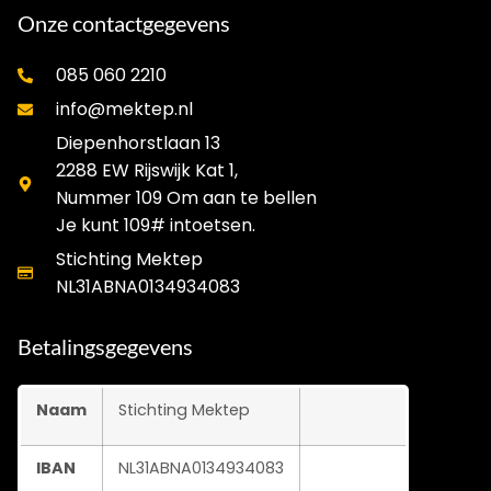
Onze contactgegevens
085 060 2210
info@mektep.nl
Diepenhorstlaan 13
2288 EW Rijswijk Kat 1,
Nummer 109 Om aan te bellen
Je kunt 109# intoetsen.
Stichting Mektep
NL31ABNA0134934083
Betalingsgegevens
Naam
Stichting Mektep
IBAN
NL31ABNA0134934083