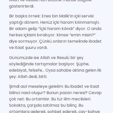
gösterirlerdi.
Bir başka örnek: Enes bin Malik’in içki servisi
yaptığı dönem. Henüz içki haram kılınmamıştı.
Bir adam gelip “İçki haram kılındı” diyor. O anda
herkes içkisini bırakıyor. Kimse “emin misin?”
diye sormuyor. Çünkü onların temelinde ibadet
ve itaat şuuru vardı.
Günümüzde ise Allah ve Resulü bir şey
söylediğinde tartışmalar başlıyor. Şüphe,
edebiyat, felsefe… Oysa sahabe aklına gelen ilk
şey: Allah dedi, bitti.
Şimdi asıl meseleye gelelim: Bu ibadet ve itaat
bilinci nasıl oluşur? Bunun pazarı neresi? Cevap
çok net: Bu ortamlar. Bu tür ilim meclisleri.
Sokakta, çarşıda satılmaz bu bilinç. Bu
ortamlara gelerek, sohbet ederek, çay-kahve