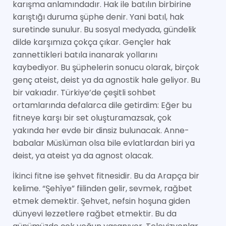
karışma anlamındadır. Hak ile batılın birbirine
karıştığı duruma şüphe denir. Yani batıl, hak
suretinde sunulur. Bu sosyal medyada, gündelik
dilde karşımıza çokça çıkar. Gençler hak
zannettikleri batıla inanarak yollarını
kaybediyor. Bu şüphelerin sonucu olarak, birçok
genç ateist, deist ya da agnostik hale geliyor. Bu
bir vakıadır. Türkiye’de çeşitli sohbet
ortamlarında defalarca dile getirdim: Eğer bu
fitneye karşı bir set oluşturamazsak, çok
yakında her evde bir dinsiz bulunacak. Anne-
babalar Müslüman olsa bile evlatlardan biri ya
deist, ya ateist ya da agnost olacak.
İkinci fitne ise şehvet fitnesidir. Bu da Arapça bir
kelime. “Şehîye” fiilinden gelir, sevmek, rağbet
etmek demektir. Şehvet, nefsin hoşuna giden
dünyevi lezzetlere rağbet etmektir. Bu da